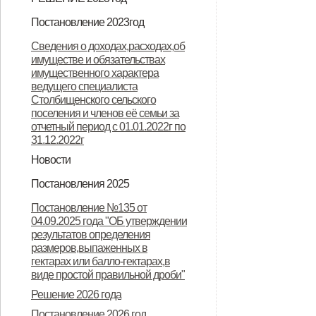
Решение "О бюджете
Постановление 2023год
Столбищенского сельского
Постановление "О запрете
Сведения о доходах,расходах,об
поселения Дмитровского района
имуществе и обязательствах
несанкционированного
имущественного характера
Орловской области на 2023 год и
неконтролируемого проведения
ведущего специалиста
Столбищенского сельского
плановый период 2024 и 2025
палов сухой травы на территории
поселения и членов её семьи за
годов"
Столбищенского сельского
отчетный период с 01.01.2022г по
31.12.2022г
поселения"
Новости
Извещение о завершении ГКО
Остановим палы сухой травы
Постановления 2025
вместе!
Постановление №44 от 11.11.2024
Решение 2025 год
Постановление №135 от
04.09.2025 года "ОБ утверждении
результатов определения
размеров,выпаженных в
гектарах или балло-гектарах,в
виде простой правильной дроби"
Решение 2026 года
Постановление 2026 год