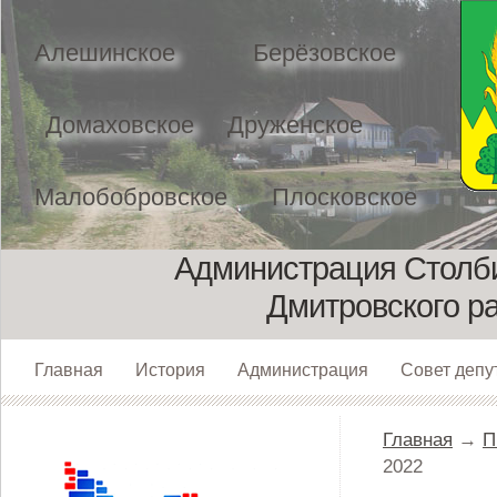
Алешинское
Берёзовское
Домаховское
Друженское
Малобобровское
Плосковское
Администрация Столби
Дмитровского р
Главная
История
Администрация
Совет депу
Главная
→
П
2022