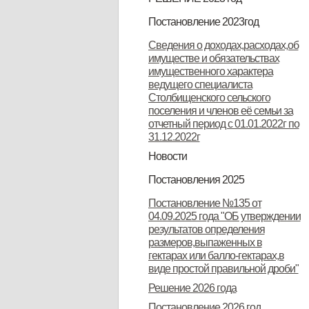
Решение "О бюджете
Постановление 2023год
Столбищенского сельского
Постановление "О запрете
Сведения о доходах,расходах,об
поселения Дмитровского района
имуществе и обязательствах
несанкционированного
имущественного характера
Орловской области на 2023 год и
неконтролируемого проведения
ведущего специалиста
Столбищенского сельского
плановый период 2024 и 2025
палов сухой травы на территории
поселения и членов её семьи за
годов"
Столбищенского сельского
отчетный период с 01.01.2022г по
31.12.2022г
поселения"
Новости
Извещение о завершении ГКО
Остановим палы сухой травы
Постановления 2025
вместе!
Постановление №44 от 11.11.2024
Решение 2025 год
Постановление №135 от
04.09.2025 года "ОБ утверждении
результатов определения
размеров,выпаженных в
гектарах или балло-гектарах,в
виде простой правильной дроби"
Решение 2026 года
Постановление 2026 год