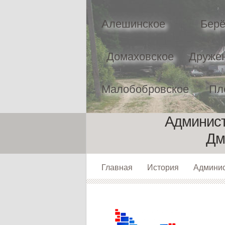
Алешинское
Берё
Домаховское
Друже
Малобобровское
Пл
Админист
Дм
Главная
История
Админи