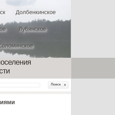
ск
Долбенкинское
ое
Лубянское
Соломинское
поселения
сти
Поиск
ниями