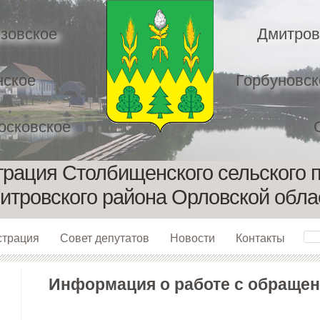
зовское
Дмитров
нское
Горбуновск
осковское
рация Столбищенского сельского 
итровского района Орловской обла
страция
Совет депутатов
Новости
Контакты
Информация о работе с обраще