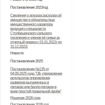
Решение "О бюджете
Постановление 2023год
Столбищенского сельского
Постановление "О запрете
Сведения о доходах,расходах,об
поселения Дмитровского района
имуществе и обязательствах
несанкционированного
имущественного характера
Орловской области на 2023 год и
неконтролируемого проведения
ведущего специалиста
Столбищенского сельского
плановый период 2024 и 2025
палов сухой травы на территории
поселения и членов её семьи за
годов"
Столбищенского сельского
отчетный период с 01.01.2022г по
31.12.2022г
поселения"
Новости
Извещение о завершении ГКО
Остановим палы сухой травы
Постановления 2025
вместе!
Постановление №44 от 11.11.2024
Решение 2025 год
Постановление №135 от
04.09.2025 года "ОБ утверждении
результатов определения
размеров,выпаженных в
гектарах или балло-гектарах,в
виде простой правильной дроби"
Решение 2026 года
Постановление 2026 год