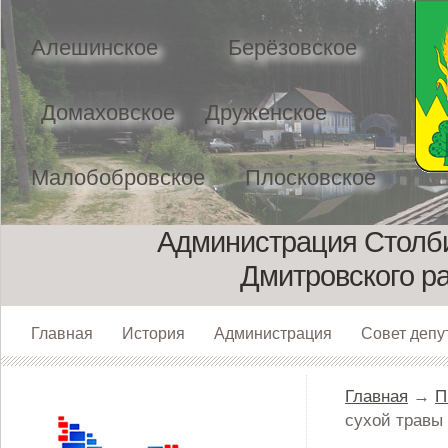
Алешинское
Берёзовское
Домаховское
Друженское
Малобобровское
Плосковское
Администрация Столби
Дмитровского р
Главная
История
Администрация
Совет депу
Главная
→
П
сухой травы