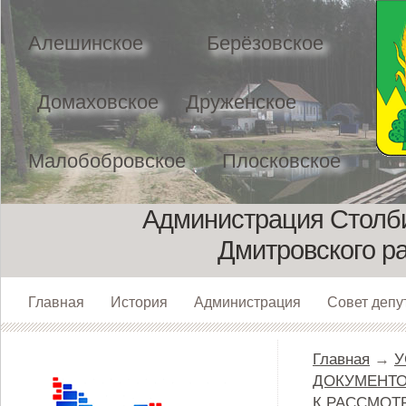
Алешинское
Берёзовское
Домаховское
Друженское
Малобобровское
Плосковское
Администрация Столби
Дмитровского р
Главная
История
Администрация
Совет депу
Главная
→
У
ДОКУМЕНТО
К РАССМОТ