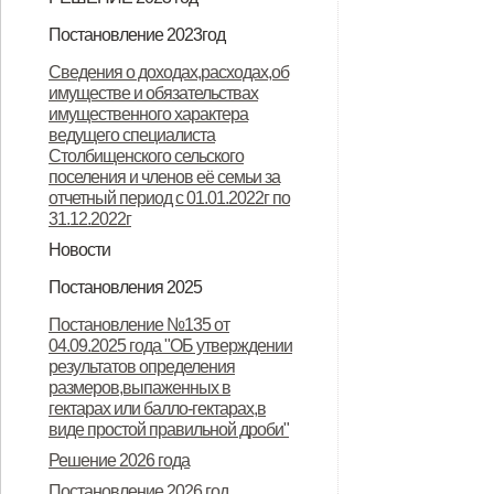
Решение "О бюджете
Постановление 2023год
Столбищенского сельского
Постановление "О запрете
Сведения о доходах,расходах,об
поселения Дмитровского района
имуществе и обязательствах
несанкционированного
имущественного характера
Орловской области на 2023 год и
неконтролируемого проведения
ведущего специалиста
Столбищенского сельского
плановый период 2024 и 2025
палов сухой травы на территории
поселения и членов её семьи за
годов"
Столбищенского сельского
отчетный период с 01.01.2022г по
31.12.2022г
поселения"
Новости
Извещение о завершении ГКО
Остановим палы сухой травы
Постановления 2025
вместе!
Постановление №44 от 11.11.2024
Решение 2025 год
Постановление №135 от
04.09.2025 года "ОБ утверждении
результатов определения
размеров,выпаженных в
гектарах или балло-гектарах,в
виде простой правильной дроби"
Решение 2026 года
Постановление 2026 год