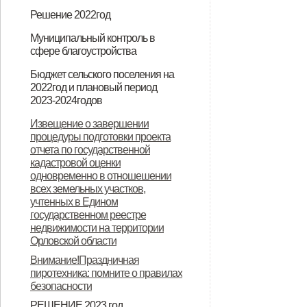
деятельности в 2020г"
Постановление Об организации
Постановление Об определении
Решение 2022год
пожарно-профилактической
мест уничтожения трупов павших
Решение О внесении изменений в
Муниципальный контроль в
работы в жилом секторе и на
и убитых свиней
сфере благоустройства
решение Столбищенского
Решение №140 от 16.09.2021 "Об
Решение №16 от 28.01.2022 О
Муниципальный контроль в сфере
Доклад муниципального контроля
Постановление Об утверждении
Доклад муниципального контроля
объектах с массовым
сельского Совета народных
Бюджет сельского поселения на
2022год и плановый период
утверждении Положения о
внесении изменений в решение
благоустройства
в сфере благоустройства за 2024
программы профилактики рисков
в сфере благоустройства за 2025
пребыванием людей на
депутатов Дмитровского района
2023-2024годов
муниципальном контроле в сфере
Столбищенского сельского
год
причинения вреда (ущерба)
год
территории Столбищенского
Орловской области от 16 сентября
О бюджете Столбищенского
Извещение о завершении
благоустройства на территории
Совета народных депутатов
охраняемым законом ценностям в
сельского поселения
2021 года №140 "Об утверждении
процедуры подготовки проекта
сельского поселения
отчета по государственной
Столбищенского сельского
Дмитровского района Орловской
рамках муниципального контроля
Положения о муниципальном
Дмитровского района Орловской
кадастровой оценки
поселения"
области от 16 сентября 2021г
в сфере благоустройства
одновременно в отношешении
контроле в сфере
области на 2022 год и на
всех земельных участков,
№140 "Об утверждении
Столбищенского сельского
благоустройства
плановый период 2023 и 2024
учтенных в Едином
Положения о муниципальном
поселения Дмитровского района
государственном реестре
годов
недвижимости на территории
контроле в сфере
на 2026 год
Орловской области
благоустройства на территории
Внимание!Праздничная
пиротехника: помните о правилах
Столбищенского сельского
безопасности
поселения"
РЕШЕНИЕ 2023 год