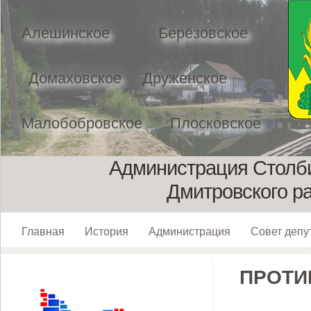
Алешинское
Берёзовское
Домаховское
Друженское
Малобобровское
Плосковское
Администрация Столби
Дмитровского р
Главная
История
Администрация
Совет депу
ПРОТИ