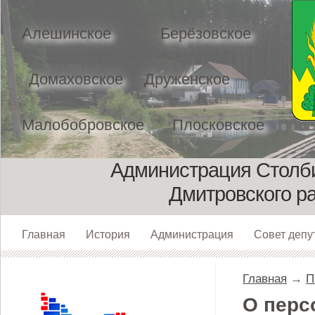
Алешинское
Берёзовское
Домаховское
Друженское
Малобобровское
Плосковское
Администрация Столби
Дмитровского р
Главная
История
Администрация
Совет депу
Главная
→
П
О перс