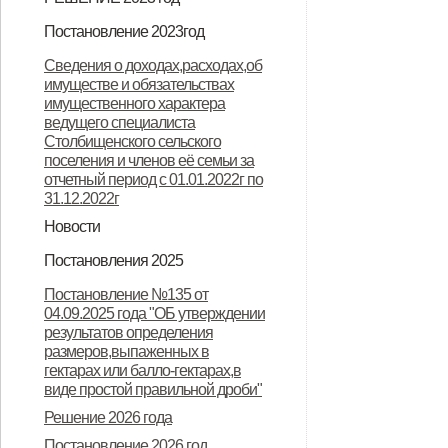
Решение "О бюджете
Постановление 2023год
Столбищенского сельского
Постановление "О запрете
Сведения о доходах,расходах,об
поселения Дмитровского района
имуществе и обязательствах
несанкционированного
имущественного характера
Орловской области на 2023 год и
неконтролируемого проведения
ведущего специалиста
Столбищенского сельского
плановый период 2024 и 2025
палов сухой травы на территории
поселения и членов её семьи за
годов"
Столбищенского сельского
отчетный период с 01.01.2022г по
31.12.2022г
поселения"
Новости
Извещение о завершении ГКО
Остановим палы сухой травы
Постановления 2025
вместе!
Постановление №44 от 11.11.2024
Решение 2025 год
Постановление №135 от
04.09.2025 года "ОБ утверждении
результатов определения
размеров,выпаженных в
гектарах или балло-гектарах,в
виде простой правильной дроби"
Решение 2026 года
Постановление 2026 год