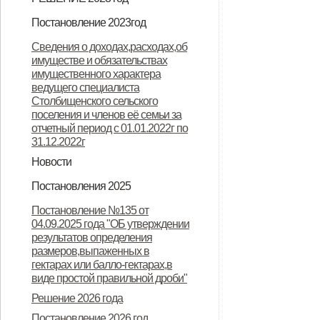
Решение "О бюджете
Постановление 2023год
Столбищенского сельского
Постановление "О запрете
Сведения о доходах,расходах,об
поселения Дмитровского района
имуществе и обязательствах
несанкционированного
имущественного характера
Орловской области на 2023 год и
неконтролируемого проведения
ведущего специалиста
Столбищенского сельского
плановый период 2024 и 2025
палов сухой травы на территории
поселения и членов её семьи за
годов"
Столбищенского сельского
отчетный период с 01.01.2022г по
31.12.2022г
поселения"
Новости
Извещение о завершении ГКО
Остановим палы сухой травы
Постановления 2025
вместе!
Постановление №44 от 11.11.2024
Решение 2025 год
Постановление №135 от
04.09.2025 года "ОБ утверждении
результатов определения
размеров,выпаженных в
гектарах или балло-гектарах,в
виде простой правильной дроби"
Решение 2026 года
Постановление 2026 год