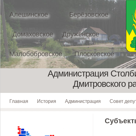
Алешинское
Берёзовское
Домаховское
Друженское
Малобобровское
Плосковское
Администрация Столби
Дмитровского р
Главная
История
Администрация
Совет депу
Cубъект